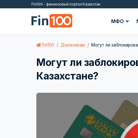
Fin100 - финансовый портал Казахстан
МФО
Fin100
Должникам
Могут ли заблокироват
Могут ли заблокиров
Казахстане?