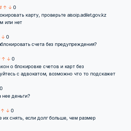
#
↑
↓
0
ировать карту, проверьте aisoip.adilet.gov.kz
м или нет
↓
0
аблокировать счета без предупреждения?
#
↑
↓
0
акон о блокировке счетов и карт без
уйтесь с адвокатом, возможно что то подскажет
0
а нее деньги?
↑
↓
0
 их снять, если долг больше, чем размер