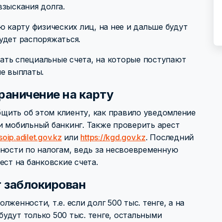
взыскания долга.
ю карту физических лиц, на нее и дальше будут
удет распоряжаться.
ать специальные счета, на которые поступают
ые выплаты.
раничение на карту
общить об этом клиенту, как правило уведомление
и мобильный банкинг. Также проверить арест
isoip.adilet.gov.kz
или
https://kgd.gov.kz
. Последний
нности по налогам, ведь за несвоевременную
ест на банковские счета.
т заблокирован
женности, т.е. если долг 500 тыс. тенге, а на
 будут только 500 тыс. тенге, остальными